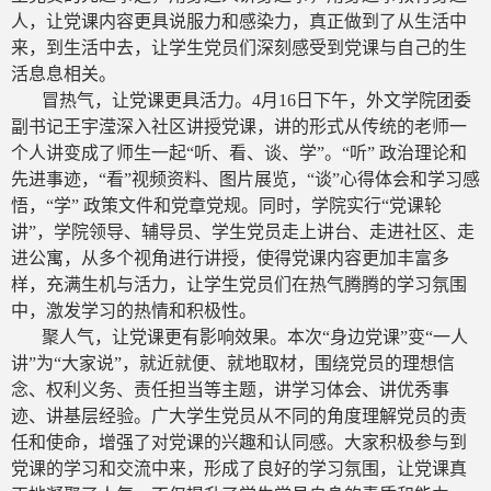
人，让党课内容更具说服力和感染力，真正做到了从生活中
来，到生活中去，让学生党员们深刻感受到党课与自己的生
活息息相关。
冒热气，让党课更具活力。4月16日下午，外文学院团委
副书记王宇滢深入社区讲授党课，讲的形式从传统的老师一
个人讲变成了师生一起“听、看、谈、学”。“听” 政治理论和
先进事迹，“看”视频资料、图片展览，“谈”心得体会和学习感
悟，“学” 政策文件和党章党规。同时，学院实行“党课轮
讲”，学院领导、辅导员、学生党员走上讲台、走进社区、走
进公寓，从多个视角进行讲授，使得党课内容更加丰富多
样，充满生机与活力，让学生党员们在热气腾腾的学习氛围
中，激发学习的热情和积极性。
聚人气，让党课更有影响效果。本次“身边党课”变“一人
讲”为“大家说”，就近就便、就地取材，围绕党员的理想信
念、权利义务、责任担当等主题，讲学习体会、讲优秀事
迹、讲基层经验。广大学生党员从不同的角度理解党员的责
任和使命，增强了对党课的兴趣和认同感。大家积极参与到
党课的学习和交流中来，形成了良好的学习氛围，让党课真